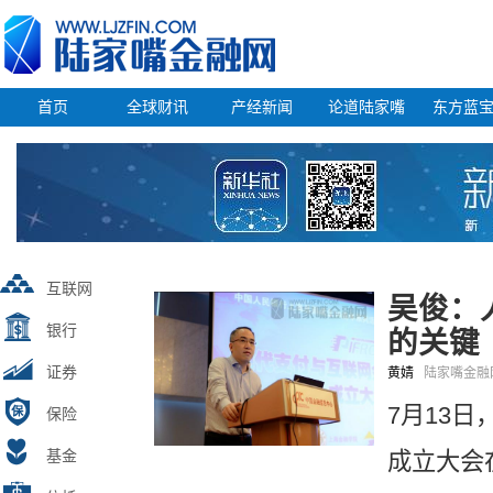
首页
全球财讯
产经新闻
论道陆家嘴
东方蓝
互联网
吴俊：
银行
的关键
证券
黄婧
陆家嘴金
7月13
保险
基金
成立大会