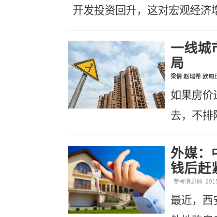
开发投资回升，这对宏观经济
一线城
局
梁倩 赵瑞希 欧
如果房价
去，不排
外媒：
钱后赶
参考消息网
201
最近，西