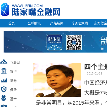
首页
全球财讯
产经新闻
论道陆家嘴
东方蓝
互联网
四个主
银行
2015-01-23
证券
中国经济从
保险
大概是7%
基金
是非常明显，从2015年来看