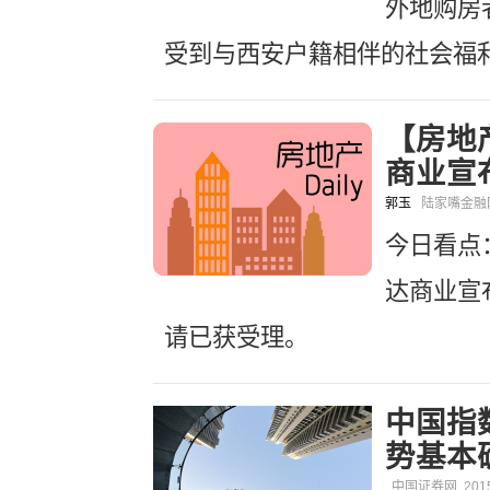
外地购房
受到与西安户籍相伴的社会福
【房地产
商业宣
郭玉
陆家嘴金
今日看点
达商业宣
请已获受理。
中国指
势基本
中国证券网
201