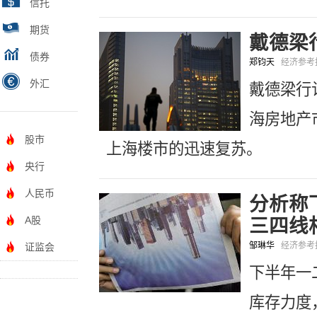
信托
期货
戴德梁
债券
郑钧天
经济参
外汇
戴德梁行
海房地产
股市
上海楼市的迅速复苏。
央行
人民币
分析称
A股
三四线
邹琳华
经济参
证监会
下半年一
库存力度