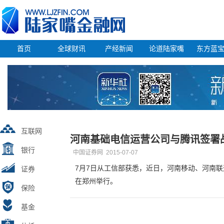
首页
全球财讯
产经新闻
论道陆家嘴
东方蓝
互联网
河南基础电信运营公司与腾讯签署
银行
中国证券网
2015-07-07
7月7日从工信部获悉，近日，河南移动、河南
证券
在郑州举行。
保险
基金