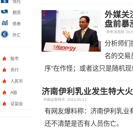
信托
期货
外媒关
盘前暴
债券
参考消息网
201
外汇
分析师们
名的交易
股市
序”在作怪；或者这只是随机现
央行
人民币
济南伊利乳业发生特大火
A股
中国证券网讯
2015-05-13
证监会
有网友爆料称：济南伊利乳业
还不清楚是否有人员伤亡。