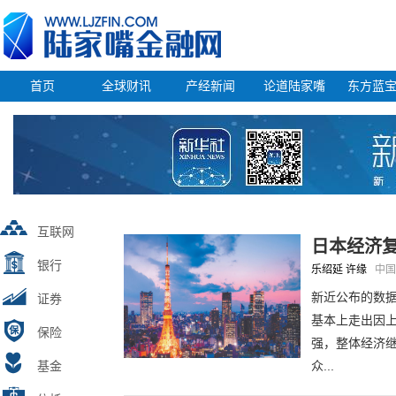
首页
全球财讯
产经新闻
论道陆家嘴
东方蓝
互联网
日本经济
银行
乐绍延 许缘
中
新近公布的数
证券
基本上走出因
保险
强，整体经济
基金
众...