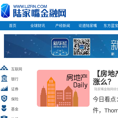
首页
全球财讯
产经新闻
论道陆家嘴
东方蓝
互联网
【房地产
银行
涨么？
证券
陆家嘴金融网
今日看点
保险
基金
件，Tho