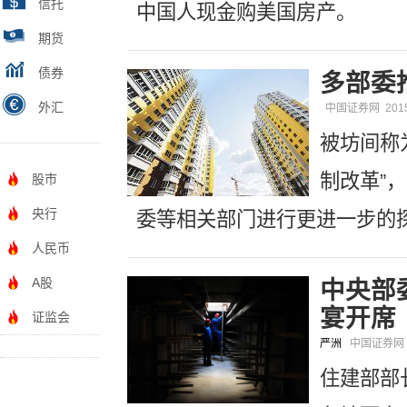
信托
中国人现金购美国房产。
期货
债券
多部委
外汇
中国证券网
201
被坊间称
制改革”
股市
央行
委等相关部门进行更进一步的
人民币
A股
中央部委
宴开席
证监会
严洲
中国证券
住建部部