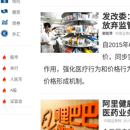
信托
期货
发改委
债券
放弃监
郭晓萍
中国证
外汇
自201
价，同步
股市
作用，强化医疗行为和价格行
央行
人民币
价格形成机制。
A股
证监会
阿里健
医药业
中国证券网
201