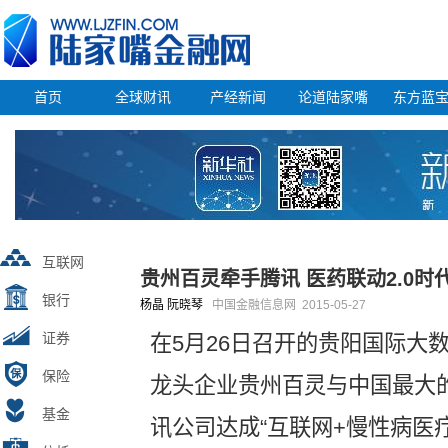
首页
全球财讯
产经新闻
论道陆家嘴
东方蓝
互联网
贵州百灵牵手腾讯 医药联动2.0时
银行
杨晶 阮晓琴
中国金融信息网
2015-05-27
证券
在5月26日召开的贵阳国际大
保险
龙头企业贵州百灵与中国最大
基金
讯公司达成“互联网+慢性病医