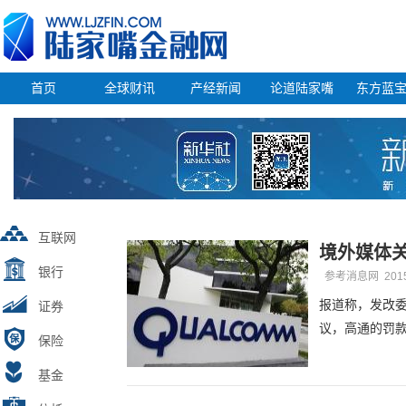
首页
全球财讯
产经新闻
论道陆家嘴
东方蓝
互联网
境外媒体关
银行
参考消息网
201
报道称，发改委
证券
议，高通的罚
保险
基金