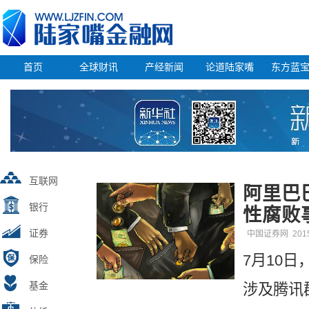
首页
全球财讯
产经新闻
论道陆家嘴
东方蓝
互联网
阿里巴
银行
性腐败
证券
中国证券网
201
7月10
保险
基金
涉及腾讯