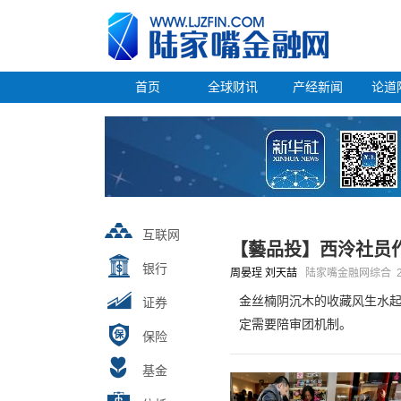
首页
全球财讯
产经新闻
论道
互联网
【藝品投】西泠社员作
银行
周晏珵 刘天喆
陆家嘴金融网综合
金丝楠阴沉木的收藏风生水起
证券
定需要陪审团机制。
保险
基金