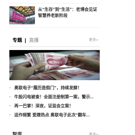
从“生存”到“生活”：老博会见证
智慧养老新阶段
专题
|
直播
更多»
奥联电子“履历造假门”，持续发酵！
牛股闪电被查！全面注册制第一案，警示...
再一巴掌！深夜，证监会立案！
运作频繁 爱蹭热点 奥联电子此次“翻车...
、
智库
更多»