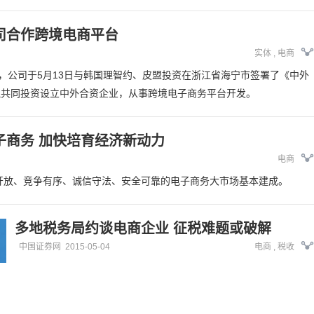
司合作跨境电商平台
实体
,
电商
称，公司于5月13日与韩国理智约、皮盟投资在浙江省海宁市签署了《中外
拟共同投资设立中外合资企业，从事跨境电子商务平台开发。
子商务 加快培育经济新动力
电商
一开放、竞争有序、诚信守法、安全可靠的电子商务大市场基本建成。
多地税务局约谈电商企业 征税难题或破解
中国证券网
2015-05-04
电商
,
税收
自4月开始，包括北京、广西、江苏、上海、山东、深圳等在内的全
主要沿海省市税务部门，相继约谈辖区内的电商企业。