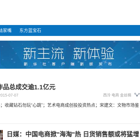
陆家嘴
东方蓝宝石
品总成交逾1.1亿元
2015-07-07
西泠
电商
金丝楠
；收藏钻石勿玩“心跳”；艺术电商成创投投资热点；宋建文：文物市场鉴
日媒：中国电商掀"海淘"热 日货销售额或将猛增