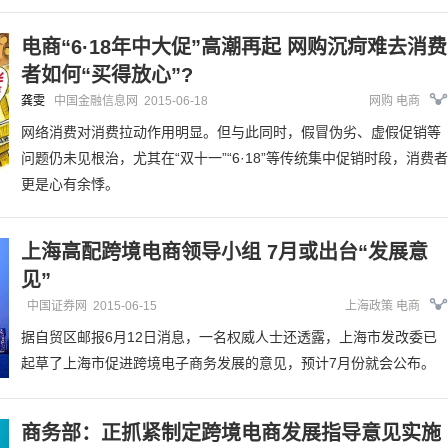
电商“6·18年中大促”高潮再起 网购沉疴难去消费
者如何“买得放心”?
龚雯
中国金融信息网
2015-06-18
网购
电商
网络消费对消费拉动作用明显。但与此同时，假冒伪劣、虚假促销等
问题仍未见根治，尤其在“双十一”“6·18”等传统集中促销时段，消费者
更是心有余悸。
上海高配跨境电商领导小组 7月或出台“发展意
见”
中国证券网
2015-06-15
上海政策
电商
据自贸区邮报6月12日消息，一名权威人士还透露，上海市发改委已
起草了上海市促进跨境电子商务发展的意见，预计7月份就会公布。
商务部：正抓紧制定跨境电商发展指导意见实施