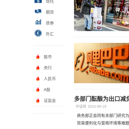
信托
期货
债券
外汇
股市
央行
人民币
A股
多部门酝酿为出口减
证监会
中证网
2015-06-19
商务部正会同有关部门研究
贸易便利化与营商环境等难