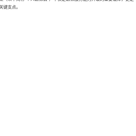
的关键支点。
华社简介
|
关于我们
|
联系我们
|
版权声明
|
华网
|
新华网上海频道
|
新华网长三角频道
|
中国证券网
|
中证网
|
民网上海频道
|
文汇网
|
陆家嘴金融城
|
中国金融信息网
方财富网
|
华尔街见闻
|
和讯网
|
财新网
|
21财经搜索
|
金融界
|
腾讯
国人民银行
|
中国证监会
|
中国保监会
|
中国银监会
|
上海浦东
|
上海
海证券交易所
|
上海期货交易所
|
上海钻石交易所
|
上海石油交易所
|
险业协会
|
基金业协会
|
信托业协会
|
证券业协会
|
银行业协会
|
海上市公司协会
|
上海市证券同业公会
|
杭州驻沪企业联合会
 CFIC. All Rights Reserved. CopyRight @ 2013-2017 陆家嘴金融网 版