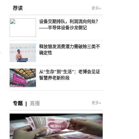
荐读
更多»
设备交期排队，利润流向何处？
——半导体设备沙龙侧记
释放银发消费潜力需破除三类不
此
确定性
从“生存”到“生活”：老博会见证
智慧养老新阶段
专题
|
直播
更多»