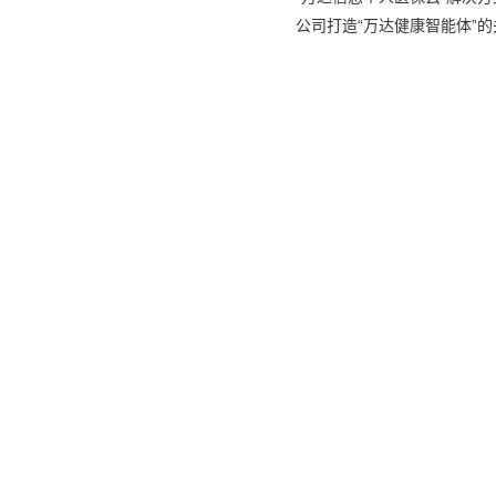
公司打造“万达健康智能体”
关于我们
新
友情链接
新
人
东
中
上
保
上
Copyright ©2013- 2017