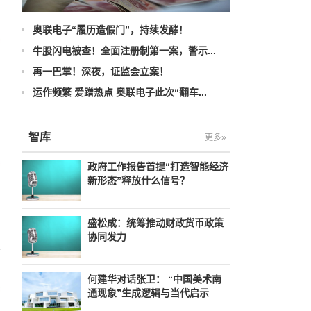
奥联电子“履历造假门”，持续发酵！
牛股闪电被查！全面注册制第一案，警示...
再一巴掌！深夜，证监会立案！
运作频繁 爱蹭热点 奥联电子此次“翻车...
智库
更多»
政府工作报告首提“打造智能经济
新形态”释放什么信号？
盛松成：统筹推动财政货币政策
协同发力
何建华对话张卫： “中国美术南
通现象”生成逻辑与当代启示