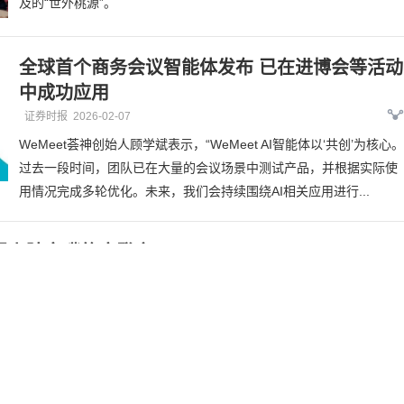
及的“世外桃源”。
全球首个商务会议智能体发布 已在进博会等活动
中成功应用
证券时报
2026-02-07
WeMeet荟神创始人顾学斌表示，“WeMeet AI智能体以‘共创’为核心。
过去一段时间，团队已在大量的会议场景中测试产品，并根据实际使
用情况完成多轮优化。未来，我们会持续围绕AI相关应用进行...
遇上陆家嘴的摩登夜
中国年味节在上海国际会议中心(上海市浦东新区滨江大道2727号)举办。