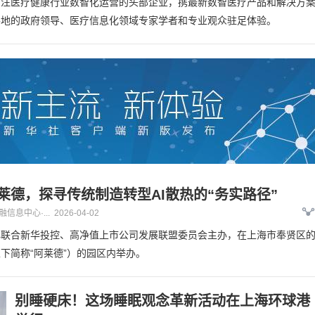
专注医疗健康行业数智化运营的头部企业，携最新数智医疗产品和解决方
各地的政府领导、医疗信息化领域专家学者和专业观众驻足体验。
莱德，探寻传统制造转型AI散热的“务实路径”
融信息中心·...
2026-04-02
心联合新华投控、高净值上市公司发展联盟委员会主办，在上海市奉贤区
下简称“阿莱德”）的园区内举办。
别睡硬床！这场睡眠观念革新活动在上海环球港