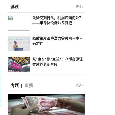
荐读
更多»
这
设备交期排队，利润流向何处？
——半导体设备沙龙侧记
释放银发消费潜力需破除三类不
确定性
从“生存”到“生活”：老博会见证
智慧养老新阶段
专题
|
直播
更多»