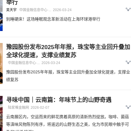
举行
吴天宇
中国金融信息中心·...
2026-03-24
别睡硬床！这场睡眠观念革新活动在上海环球港举行
豫园股份发布2025年年报，珠宝等主业回升叠加
全球化提速，支撑业绩复苏
中国金融信息中心·...
2026-03-24
豫园股份发布2025年年报，珠宝等主业回升叠加全球化提速，支撑业
绩复苏
寻味中国｜云南篇：年味节上的山野奇遇
陆家嘴金融网
2026-02-07
云南展区内，空运而来的鲜花携着高原的清新热烈绽放。咖啡、菌菇
等滇味风物陈列有序，将遥远的山野生态之美，化为市民眼中触手可