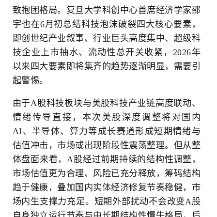
致抱团格局。复旦大学科创中心首席经济学
家邵
宇
也在6月初总结科技泡沫破裂四大核心要素，
即创世纪产业叙事、行业巨头高度集中、超级科
技企业上市抽水、流动性总开关收紧，2026年
以来四大要素即将集齐的趋势逐渐明显，需要引
起警惕。
由于A股科技板块与美股科技产业链高度联动、
情绪传导直接，本次美股深度调整将对国内
AI、半导体、算力等成长赛道形成短期情绪与
估值冲击，市场或出现阶段性震荡整理。但从整
体盘面来看，A股经过前期持续的结构性调整，
市场估值更为合理、风险已充分释放，筹码结构
趋于健康，叠加国内实体经济修复节奏稳健，市
场内生支撑力充足。短期外部扰动不会改变A股
自身独立运行节奏与中长期结构性慢牛格局，后