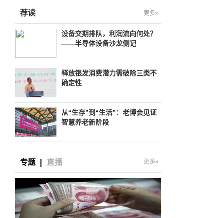
荐读
更多»
设备交期排队，利润流向何处？
——半导体设备沙龙侧记
释放银发消费潜力需破除三类不
确定性
从“生存”到“生活”：老博会见证
智慧养老新阶段
专题
|
直播
更多»