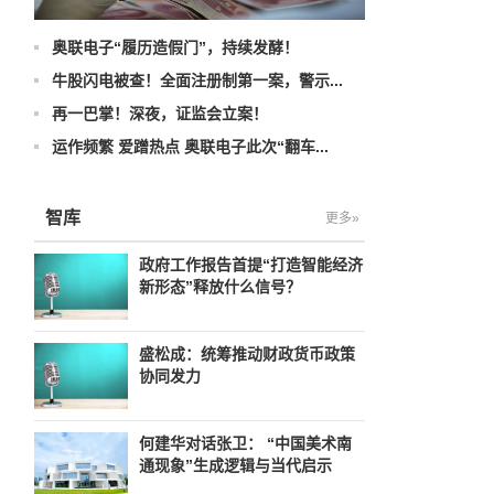
奥联电子“履历造假门”，持续发酵！
牛股闪电被查！全面注册制第一案，警示...
再一巴掌！深夜，证监会立案！
运作频繁 爱蹭热点 奥联电子此次“翻车...
智库
更多»
政府工作报告首提“打造智能经济
新形态”释放什么信号？
盛松成：统筹推动财政货币政策
协同发力
何建华对话张卫： “中国美术南
通现象”生成逻辑与当代启示