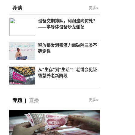
荐读
更多»
及
设备交期排队，利润流向何处？
——半导体设备沙龙侧记
释放银发消费潜力需破除三类不
确定性
从“生存”到“生活”：老博会见证
智慧养老新阶段
专题
|
直播
更多»