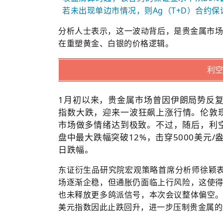
若未出现单边市情况，则Ag（T+D）合约
分析人士表示，这一波动背后，是贵金属市场
在重塑黄金、白银的价格逻辑。
利
1月初以来，贵金属市场曾因伊朗局势反
指数大跌，迎来一波狂飙上涨行情。伦敦现
市场做多情绪达到极致。不过，随后，利空
盘中最大跌幅突破12%，击穿5000美元
日跌幅。
东证衍生品研究院宏观策略首席分析师徐颖
场逐渐企稳，但通胀仍面临上行风险，这使
也未释放更多鸽派信号，本次会议整体偏空
美元指数因此止跌回升，进一步压制贵金属的