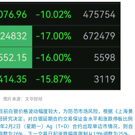
图片来源：文华财经
目前白银价格波动幅度较大，为防范市场风险，根据《上海黄
经研究决定，对白银延期合约交易保证金水平和涨跌停板比例
年2月2日（星期一）Ag（T+D）合约出现
单边市
情况，则自
整为26%，下一交易日起涨跌幅度限制从19%调整为25%。