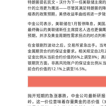
特朗普提名凯文・沃什为下一任美联储主席
什的立场更为鹰派——尽管其满足特朗普的
缩表的政策预期，美债收益率曲线将进一步陡
中金公司表示，美联储在1月暂停降息，美
最终确认的美联储新任主席提名人选也更偏
预期，并涉及黄金周期性需求拐点的时点判断
在金银剧烈波动之后，交易所紧急出手。当地时
金属期货合约的保证金要求。相关规定自2月
证金比例
从当前合约价值的6%上调至8%；高
银期货方面，非高风险账户的保证金比例从当
前合约价值的12.1%上调至16.5%。
抛开短期的急涨暴跌，中金公司最新研报表
岭，这一价位意味着存量黄金的总价值（38