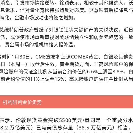
的消息，引发市场情绪逆转。徐颖表示，相较于其他候选人，
降息诉求，但对
量化宽松
持强烈反对态度。这意味着后续降息
峭化，金融市场波动也将随之增加。
国总统特朗普政府暂缓了对银铂钯等关键矿产的关税决议，近
鹰派，或促使市场重新审视对美联储独立性和弱美元趋势的一
，贵金属市场的投机情绪大幅降温。
间1月30日，CME宣布将上调COMEX黄金、白银及其他
2日（本周一）收盘后生效。黄金期货方面，非高风险账户的
风险账户的保证金比例从当前合约价值的6.6%上调至8.8%。
前合约价值的11%上调至15%；高风险账户的保证金比例从
机构研判金价走势
示，伦敦现货黄金突破5500美元/盎司是一个重要分
.2 万亿美元）已与美债总存量（38.5 万亿美元）相当