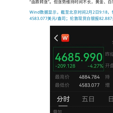
“由跌转涨”。但涨势维持时间不长，黄金、白
Wind数据显示，截至北京时间2月2日9:18，
4583.077美元/盎司；伦敦现货白银报82.88