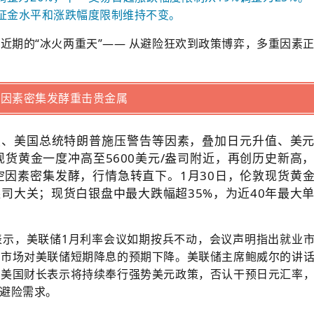
保证金水平和涨跌幅度限制维持不变。
近期的“冰火两重天”—— 从避险狂欢到政策博弈，多重因素
空因素密集发酵重击贵金属
复、美国总统特朗普施压警告等因素，叠加日元升值、美
货黄金一度冲高至5600美元/盎司附近，再创历史新高
因素密集发酵，行情急转直下。1月30日，伦敦现货黄
/盎司大关；现货白银盘中最大跌幅超35%，为近40年最大
表示，美联储1月利率会议如期按兵不动，会议声明指出就业
得市场对美联储短期降息的预期下降。美联储主席鲍威尔的讲
。美国财长表示将持续奉行强势美元政策，否认干预日元汇率
避险需求。