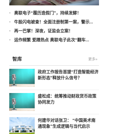
奥联电子“履历造假门”，持续发酵！
牛股闪电被查！全面注册制第一案，警示...
再一巴掌！深夜，证监会立案！
运作频繁 爱蹭热点 奥联电子此次“翻车...
智库
更多»
政府工作报告首提“打造智能经济
新形态”释放什么信号？
盛松成：统筹推动财政货币政策
协同发力
何建华对话张卫： “中国美术南
通现象”生成逻辑与当代启示