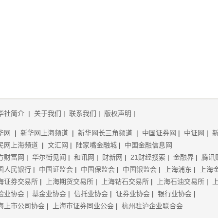
华社简介
|
关于我们
|
联系我们
|
版权声明
|
华网
|
新华网上海频道
|
新华网长三角频道
|
中国证券网
|
中证网
|
民网上海频道
|
文汇网
|
陆家嘴金融城
|
中国金融信息网
方财富网
|
华尔街见闻
|
和讯网
|
财新网
|
21财经搜索
|
金融界
|
腾讯
国人民银行
|
中国证监会
|
中国保监会
|
中国银监会
|
上海浦东
|
上海
海证券交易所
|
上海期货交易所
|
上海钻石交易所
|
上海石油交易所
|
险业协会
|
基金业协会
|
信托业协会
|
证券业协会
|
银行业协会
|
海上市公司协会
|
上海市证券同业公会
|
杭州驻沪企业联合会