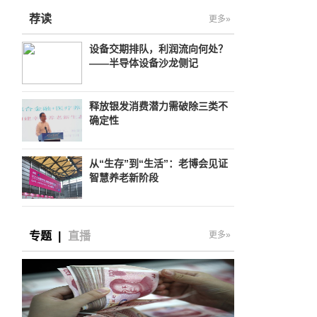
荐读
更多»
设备交期排队，利润流向何处？
——半导体设备沙龙侧记
释放银发消费潜力需破除三类不
确定性
从“生存”到“生活”：老博会见证
智慧养老新阶段
专题
|
直播
更多»