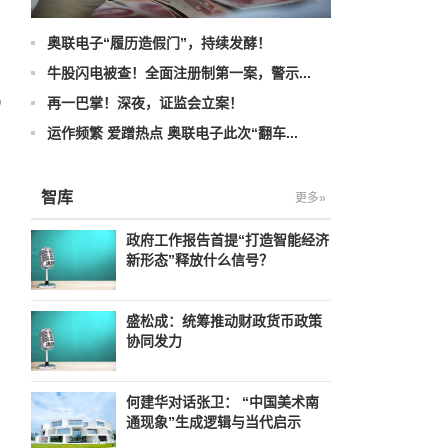
奥联电子“履历造假门”，持续发酵！
牛股闪电被查！全面注册制第一案，警示...
再一巴掌！深夜，证监会立案！
运作频繁 爱蹭热点 奥联电子此次“翻车...
智库
更多»
政府工作报告首提“打造智能经济
新形态”释放什么信号？
盛松成：统筹推动财政货币政策
协同发力
何建华对话张卫： “中国美术南
通现象”生成逻辑与当代启示