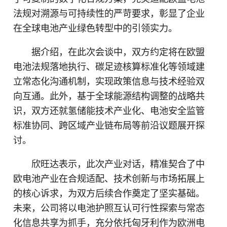
法规对溯源与可持续性的严苛要求，彰显了企业
在全球电池产业绿色转型中的引领实力。
据介绍，在此次会谈中，双方约定将在欧盟
电池法规落地执行、碳足迹核算标准化等领域建
立常态化沟通机制，实现政策信息与技术经验双
向互通。此外，基于全球能源结构调整的战略共
识，双方还就氢储能技术产业化、电池安全监管
标准协同、跨区域产业链布局等前沿议题展开探
讨。
欣旺达表示，此次产业对话，精准契合了中
欧电池产业在合规适配、技术创新与市场拓展上
的核心诉求，为双方后续合作奠定了坚实基础。
未来，公司将以电池护照互认可行性探索与常态
化信息共享为抓手，充分依托匈牙利作为欧洲电