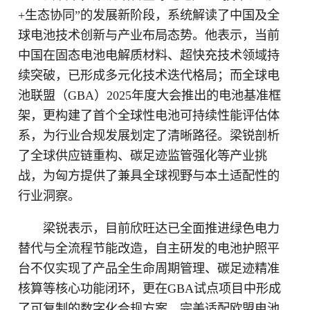
+生态协同”的发展新阶段，系统解读了中国及全
球电池技术创新与产业布局态势。他表示，当前
中国在固态电池电解质材料、超快充技术领域持
续突破，已形成多元化技术迭代格局；而全球电
池联盟（GBA）2025年度大会推出的电池基准框
架，更构建了首个全球性电池可持续性能评估体
系，为行业合规发展划定了清晰路径。梁锐剖析
了全球供应链重构、碳足迹监管强化等产业挑
战，为匈方提供了兼具全球视野与本土适配性的
行业洞察。
梁锐表示，目前欣旺达已全面推进绿色电力
替代与全流程节能改造，自主研发的电池护照平
台不仅实现了产品全生命周期管理、碳足迹精准
核算等核心功能闭环，更在GBA试点项目中形成
了可复制的数字化合规方案，完美适配欧盟电池