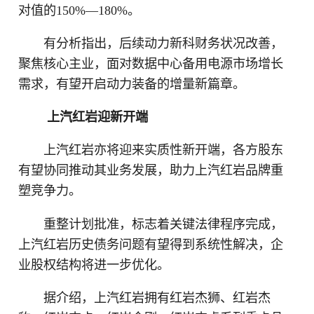
对值的150%—180%。
有分析指出，后续动力新科财务状况改善，
聚焦核心主业，面对数据中心备用电源市场增长
需求，有望开启动力装备的增量新篇章。
上汽红岩迎新开端
上汽红岩亦将迎来实质性新开端，各方股东
有望协同推动其业务发展，助力上汽红岩品牌重
塑竞争力。
重整计划批准，标志着关键法律程序完成，
上汽红岩历史债务问题有望得到系统性解决，企
业股权结构将进一步优化。
据介绍，上汽红岩拥有红岩杰狮、红岩杰