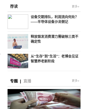
荐读
更多»
设备交期排队，利润流向何处？
——半导体设备沙龙侧记
释放银发消费潜力需破除三类不
确定性
从“生存”到“生活”：老博会见证
智慧养老新阶段
专题
|
直播
更多»