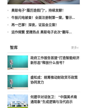
奥联电子“履历造假门”，持续发酵！
牛股闪电被查！全面注册制第一案，警示...
再一巴掌！深夜，证监会立案！
运作频繁 爱蹭热点 奥联电子此次“翻车...
智库
更多»
政府工作报告首提“打造智能经济
新形态”释放什么信号？
盛松成：统筹推动财政货币政策
协同发力
何建华对话张卫： “中国美术南
通现象”生成逻辑与当代启示