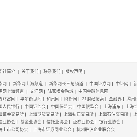
华社简介
|
关于我们
|
联系我们
|
版权声明
|
华网
|
新华网上海频道
|
新华网长三角频道
|
中国证券网
|
中证网
|
民网上海频道
|
文汇网
|
陆家嘴金融城
|
中国金融信息网
方财富网
|
华尔街见闻
|
和讯网
|
财新网
|
21财经搜索
|
金融界
|
腾讯
国人民银行
|
中国证监会
|
中国保监会
|
中国银监会
|
上海浦东
|
上海
海证券交易所
|
上海期货交易所
|
上海钻石交易所
|
上海石油交易所
|
险业协会
|
基金业协会
|
信托业协会
|
证券业协会
|
银行业协会
|
海上市公司协会
|
上海市证券同业公会
|
杭州驻沪企业联合会