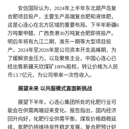
安信国际认为，2024年上半年东北葫芦岛复
合肥项目投产，主要生产高端复合肥和液体肥，
这是心连心在北方区域的重要布局。下半年新疆6
万吨聚甲醛、广西贵港30万吨复合肥即将投产。
明后年将有九江二期、准东一期等大型项目投
产。
2024年至2026年
是公司资本开支高峰期，为
了缓解资金压力，以及聚焦主业，中国心连心已
经出售新疆天欣煤矿100%股权，转让价格为人民
币13.7亿元，为公司带来一次性收入。
展望未来 以共服模式直面新挑战
展望下半年，心连心集团所处的化肥行业可
能会在供需两端迎来变化。报告指出，国内经济
回升向好，化肥行业供需平衡，煤炭价格趋稳延
续，氮肥仍将维持良性稳定发展，复合肥预计好