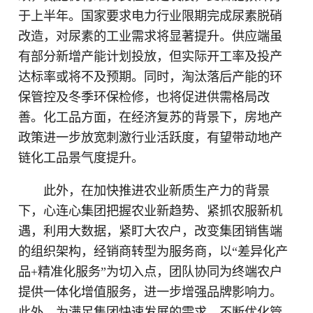
于上半年。国家要求电力行业限期完成尿素脱硝
改造，对尿素的工业需求将显著提升。供应端虽
有部分新增产能计划投放，但实际开工率及投产
达标率或将不及预期。同时，淘汰落后产能的环
保管控及冬季环保检修，也将促进供需格局改
善。化工品方面，在经济复苏的背景下，房地产
政策进一步放宽刺激行业活跃度，有望带动地产
链化工品景气度提升。
此外，在加快推进农业新质生产力的背景
下，
心连心集团
把握农业新趋势、紧抓农服新机
遇，利用大数据，紧盯大农户，改变集团销售端
的组织架构，经销商转型为服务商，以“差异化产
品+精准化服务”为切入点，团队协同为终端农户
提供一体化增值服务，进一步增强品牌影响力。
此外，为满足集团快速发展的需求，不断优化管