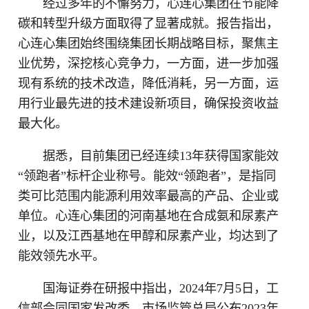
经过多年的不懈努力，心连心集团在节能降
碳和转型升级方面取得了显著成就。报告指出，
心连心集团始终围绕集团长期战略目标，聚焦主
业优势，深挖核心竞争力，一方面，进一步加强
现有系统的技术改造，降低消耗，另一方面，运
用行业最先进的技术建设新项目，确保投资收益
最大化。
据悉，目前集团已经连续13年获得国家能效
“领跑者”标杆企业称号。能效“领跑者”，是指同
类可比范围内能源利用效率最高的产品、企业或
单位。心连心集团的河南基地在合成氨和尿素产
业，以及江西基地在甲醇和尿素产业，均达到了
能效领先水平。
国海证券在研报中指出，2024年7月5日，工
信部会同国家发改委、市场监管总局公布2023年