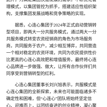
理模式，以集团管控为抓手，搭建适应性组织架
构，支撑集团发展战略和竞争策略的实现。
据悉，心连心集团于2024年正式启动营销转
型项目，即两大一分共服务模式，通过两大一分
共服务模式转变农资经销商的角色为市场服务
商，共同服务于农户，减少相互博弈，共同营造
一个相对稳定的农资环境，共同为农民提供性价
比更高的心连心高效肥和增值服务，最终将心连
心品牌进一步做强、做大，让所有合作伙伴们共
同享受到营销转型的红利。
心连心集团董事长刘兴旭表示，共服模式是
心连心集团的全新探索，未来也可能面临诸多不
确定性和困难，但“心连心”团队将始终坚定信
心、迎难而上，以团结奋进的创业精神，凝心聚