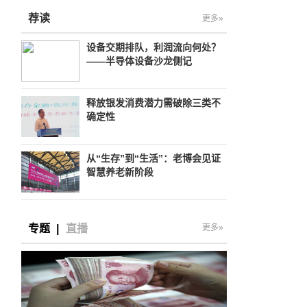
荐读
更多»
设备交期排队，利润流向何处？
——半导体设备沙龙侧记
释放银发消费潜力需破除三类不
确定性
从“生存”到“生活”：老博会见证
智慧养老新阶段
、
专题
|
直播
更多»
的
发
水
推