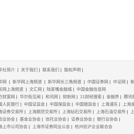
华社简介
|
关于我们
|
联系我们
|
版权声明
|
华网
|
新华网上海频道
|
新华网长三角频道
|
中国证券网
|
中证网
|
民网上海频道
|
文汇网
|
陆家嘴金融城
|
中国金融信息网
方财富网
|
华尔街见闻
|
和讯网
|
财新网
|
21财经搜索
|
金融界
|
腾讯
国人民银行
|
中国证监会
|
中国保监会
|
中国银监会
|
上海浦东
|
上海
海证券交易所
|
上海期货交易所
|
上海钻石交易所
|
上海石油交易所
|
险业协会
|
基金业协会
|
信托业协会
|
证券业协会
|
银行业协会
|
海上市公司协会
|
上海市证券同业公会
|
杭州驻沪企业联合会