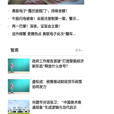
奥联电子“履历造假门”，持续发酵！
牛股闪电被查！全面注册制第一案，警示...
再一巴掌！深夜，证监会立案！
运作频繁 爱蹭热点 奥联电子此次“翻车...
智库
更多»
政府工作报告首提“打造智能经济
新形态”释放什么信号？
盛松成：统筹推动财政货币政策
协同发力
何建华对话张卫： “中国美术南
通现象”生成逻辑与当代启示