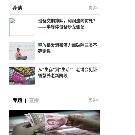
荐读
更多»
设备交期排队，利润流向何处？
——半导体设备沙龙侧记
释放银发消费潜力需破除三类不
确定性
从“生存”到“生活”：老博会见证
智慧养老新阶段
专题
|
直播
更多»