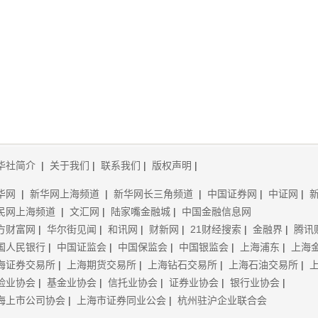
华社简介
|
关于我们
|
联系我们
|
版权声明
|
华网
|
新华网上海频道
|
新华网长三角频道
|
中国证券网
|
中证网
|
民网上海频道
|
文汇网
|
陆家嘴金融城
|
中国金融信息网
方财富网
|
华尔街见闻
|
和讯网
|
财新网
|
21财经搜索
|
金融界
|
腾讯
国人民银行
|
中国证监会
|
中国保监会
|
中国银监会
|
上海浦东
|
上海
海证券交易所
|
上海期货交易所
|
上海钻石交易所
|
上海石油交易所
|
险业协会
|
基金业协会
|
信托业协会
|
证券业协会
|
银行业协会
|
海上市公司协会
|
上海市证券同业公会
|
杭州驻沪企业联合会